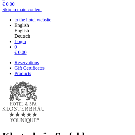
€
0.00
Skip to main content
to the hotel website
English
English
Deutsch
Login
0
€
0.00
Reservations
Gift Certificates
Products