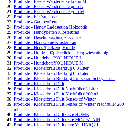
Produkte - Fleece Wendedecke braun M
Produkte - Fleece Wendedecke grau L
Produkte - Fleece Wendedecke grau M
Produkte - Für Zuhause
Produkte - Gaumenfreude
Produkte - Handy Ladestation Holzoptik
Produkte - Handyketten Klosterbräu
Produkte - Haselnussschnaps 0,5 Liter
Produkte - Hausweine Klosterbräu
Produkte - Herz Spielzeug Hunde
Produkte - Honig 200g Beelicious Bergwiesenhonig
Produkte - Hundebett YOUNIQUE L
Produkte - Hundebett YOUNIQUE M
Produkte - Klosterbräu Bierkrug 0,3 Liter
Produkte - Klosterbräu Bierkrug 0,5 Liter
Produkte - Klosterbräu Bierkrug Prinzessin Set 0,1 Liter
Produkte - Klosterbräu Duft
Produkte - Klosterbräu Duft Nachfüller 1 Liter
Produkte - Klosterbräu Duft Nachfüller 200 ml
Produkte - Klosterbräu Duft Senses of Winter
Produkte - Klosterbräu Duft Senses of Winter Nachfüller 200
ml
Produkte - Klosterbräu Duftkerze HOME
Produkte - Klosterbräu Duftkerze MOUNTAIN
Produkte - Klosterbräu Duftkerze YOUNIQUE