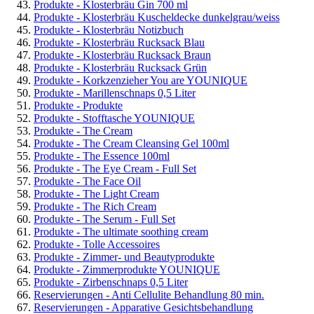
Produkte - Klosterbräu Gin 700 ml
Produkte - Klosterbräu Kuscheldecke dunkelgrau/weiss
Produkte - Klosterbräu Notizbuch
Produkte - Klosterbräu Rucksack Blau
Produkte - Klosterbräu Rucksack Braun
Produkte - Klosterbräu Rucksack Grün
Produkte - Korkzenzieher You are YOUNIQUE
Produkte - Marillenschnaps 0,5 Liter
Produkte - Produkte
Produkte - Stofftasche YOUNIQUE
Produkte - The Cream
Produkte - The Cream Cleansing Gel 100ml
Produkte - The Essence 100ml
Produkte - The Eye Cream - Full Set
Produkte - The Face Oil
Produkte - The Light Cream
Produkte - The Rich Cream
Produkte - The Serum - Full Set
Produkte - The ultimate soothing cream
Produkte - Tolle Accessoires
Produkte - Zimmer- und Beautyprodukte
Produkte - Zimmerprodukte YOUNIQUE
Produkte - Zirbenschnaps 0,5 Liter
Reservierungen - Anti Cellulite Behandlung 80 min.
Reservierungen - Apparative Gesichtsbehandlung