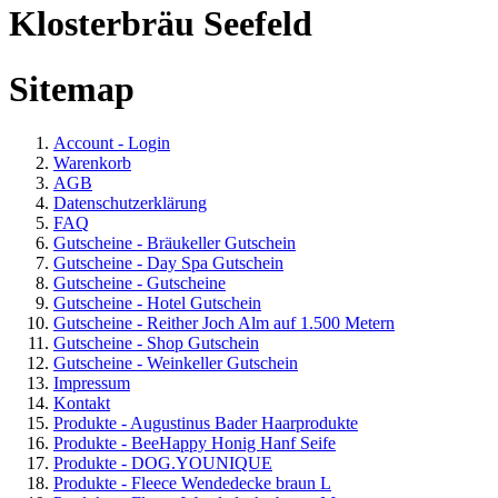
Klosterbräu Seefeld
Sitemap
Account - Login
Warenkorb
AGB
Datenschutzerklärung
FAQ
Gutscheine - Bräukeller Gutschein
Gutscheine - Day Spa Gutschein
Gutscheine - Gutscheine
Gutscheine - Hotel Gutschein
Gutscheine - Reither Joch Alm auf 1.500 Metern
Gutscheine - Shop Gutschein
Gutscheine - Weinkeller Gutschein
Impressum
Kontakt
Produkte - Augustinus Bader Haarprodukte
Produkte - BeeHappy Honig Hanf Seife
Produkte - DOG.YOUNIQUE
Produkte - Fleece Wendedecke braun L