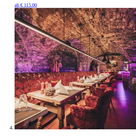
ab
€
115.00