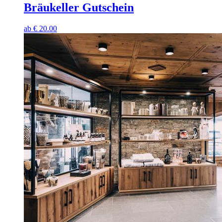
Bräukeller Gutschein
ab
€
20.00